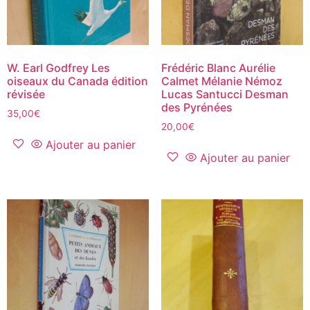
W. Earl Godfrey Les
Frédéric Blanc Aurélie
oiseaux du Canada édition
Calmet Mélanie Némoz
révisée
Lucas Santucci Desman
des Pyrénées
35,00
€
20,00
€
Ajouter au panier
Ajouter au panier