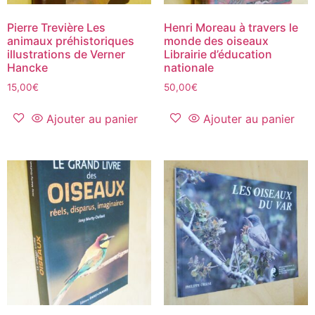
Pierre Trevière Les
Henri Moreau à travers le
animaux préhistoriques
monde des oiseaux
illustrations de Verner
Librairie d’éducation
Hancke
nationale
15,00
€
50,00
€
Ajouter au panier
Ajouter au panier