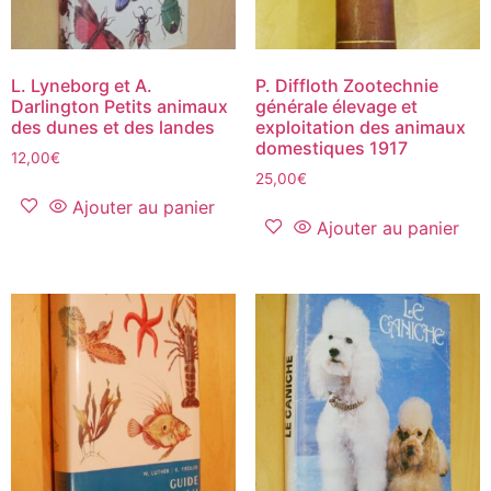
L. Lyneborg et A.
P. Diffloth Zootechnie
Darlington Petits animaux
générale élevage et
des dunes et des landes
exploitation des animaux
domestiques 1917
12,00
€
25,00
€
Ajouter au panier
Ajouter au panier