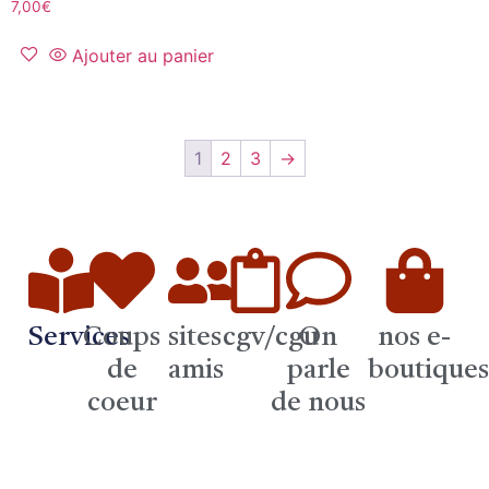
7,00
€
Ajouter au panier
1
2
3
→
Services
Coups
sites
cgv/cgu
On
nos e-
de
amis
parle
boutique
coeur
de nous