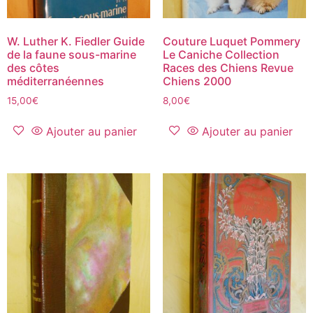
W. Luther K. Fiedler Guide
Couture Luquet Pommery
de la faune sous-marine
Le Caniche Collection
des côtes
Races des Chiens Revue
méditerranéennes
Chiens 2000
15,00
€
8,00
€
Ajouter au panier
Ajouter au panier