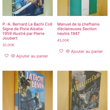
P.-A. Bernard Le Bachi Coll
Manuel de la cheftaine
Signe de Piste Alsatia
d’éclaireuses Section
1959 illustré par Pierre
neutre 1947
Joubert
45,00
€
20,00
€
Ajouter au panier
Ajouter au panier