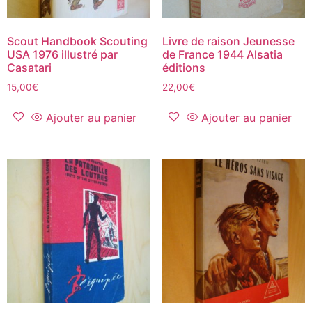
Scout Handbook Scouting
Livre de raison Jeunesse
USA 1976 illustré par
de France 1944 Alsatia
Casatari
éditions
15,00
€
22,00
€
Ajouter au panier
Ajouter au panier