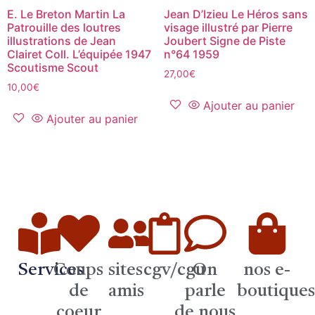
E. Le Breton Martin La
Jean D’Izieu Le Héros sans
Patrouille des loutres
visage illustré par Pierre
illustrations de Jean
Joubert Signe de Piste
Clairet Coll. L’équipée 1947
n°64 1959
Scoutisme Scout
27,00
€
10,00
€
Ajouter au panier
Ajouter au panier
Services
Coups
sites
cgv/cgu
On
nos e-
de
amis
parle
boutique
coeur
de nous