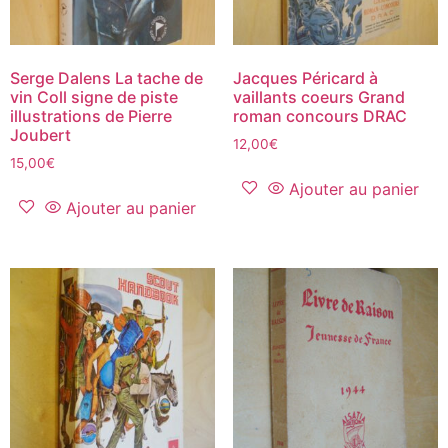
Serge Dalens La tache de
Jacques Péricard à
vin Coll signe de piste
vaillants coeurs Grand
illustrations de Pierre
roman concours DRAC
Joubert
12,00
€
15,00
€
Ajouter au panier
Ajouter au panier