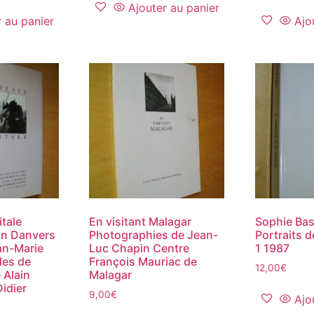
Ajouter au panier
r au panier
Ajo
tale
En visitant Malagar
Sophie Ba
in Danvers
Photographies de Jean-
Portraits de
an-Marie
Luc Chapin Centre
1 1987
des de
François Mauriac de
12,00
€
 Alain
Malagar
Didier
9,00
€
Ajo