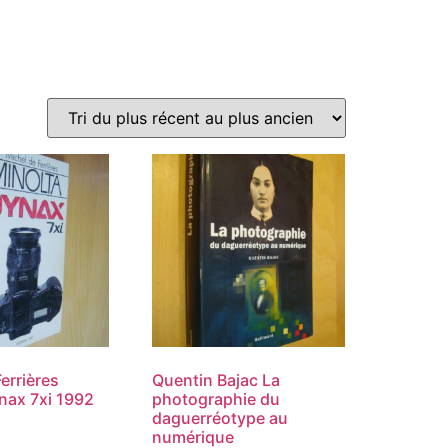
errières
Quentin Bajac La
nax 7xi 1992
photographie du
daguerréotype au
numérique