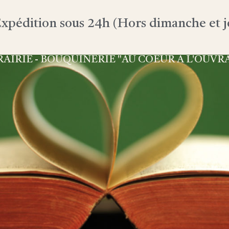
xpédition sous 24h (Hors dimanche et jo
RAIRIE - BOUQUINERIE "AU COEUR À L'OUVR