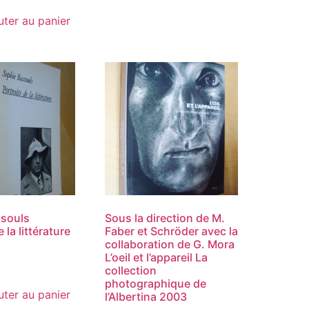
uter au panier
ssouls
Sous la direction de M.
 la littérature
Faber et Schröder avec la
collaboration de G. Mora
L’oeil et l’appareil La
collection
photographique de
uter au panier
l’Albertina 2003