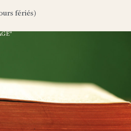
urs fériés)
AGE"