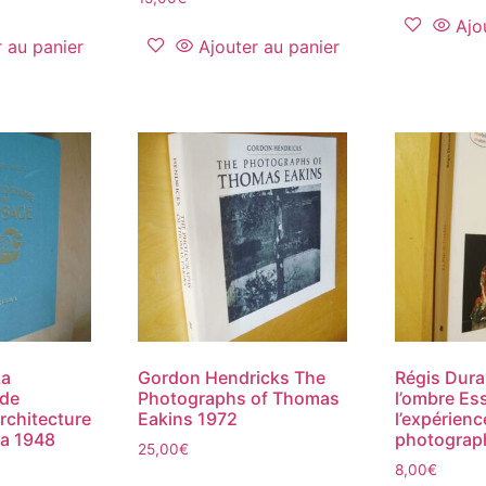
Ajo
r au panier
Ajouter au panier
La
Gordon Hendricks The
Régis Dura
 de
Photographs of Thomas
l’ombre Ess
rchitecture
Eakins 1972
l’expérienc
ma 1948
photograp
25,00
€
8,00
€