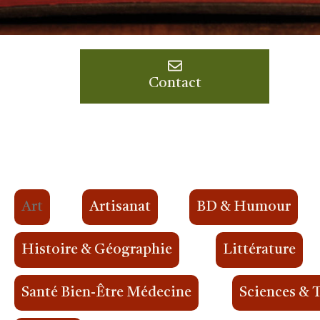
Contact
Art
Artisanat
BD & Humour
Histoire & Géographie
Littérature
Santé Bien-Être Médecine
Sciences & 