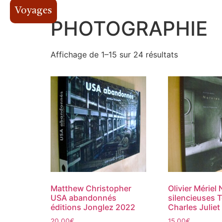
Voyages
PHOTOGRAPHIE
Affichage de 1–15 sur 24 résultats
Matthew Christopher
Olivier Mériel
USA abandonnés
silencieuses T
éditions Jonglez 2022
Charles Juliet
20,00
€
15,00
€