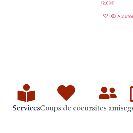
12,00
€
Ajoute
Services
Coups de coeur
sites amis
cg