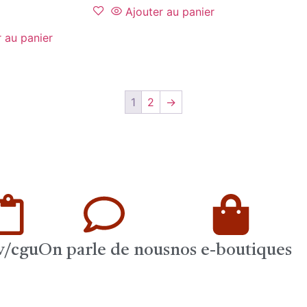
Ajouter au panier
r au panier
1
2
→
v/cgu
On parle de nous
nos e-boutiques