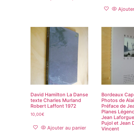
Ajoute
David Hamilton La Danse
Bordeaux Capi
texte Charles Murland
Photos de Ala
Robert Laffont 1972
Préface de Je
Planes Légen
10,00
€
Jean Laforgue
Pujol et Jean 
Ajouter au panier
Vincent