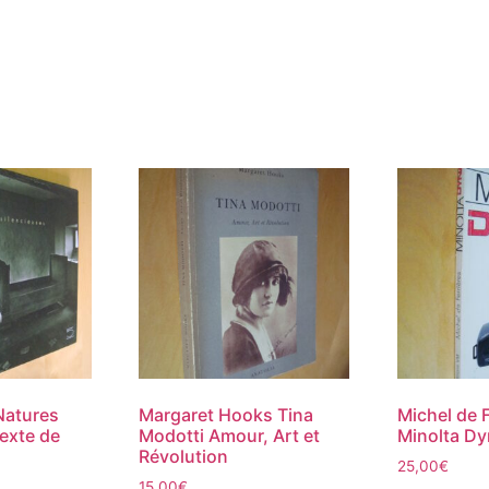
 Natures
Margaret Hooks Tina
Michel de F
exte de
Modotti Amour, Art et
Minolta Dy
Révolution
25,00
€
15,00
€