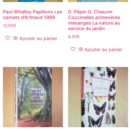
Paul Whalley Papillons Les
D. Pépin G. Chauvin
carnets d’Arthaud 1989
Coccinelles primevères
mésanges La nature au
12,00
€
service du jardin
8,00
€
Ajouter au panier
Ajouter au panier