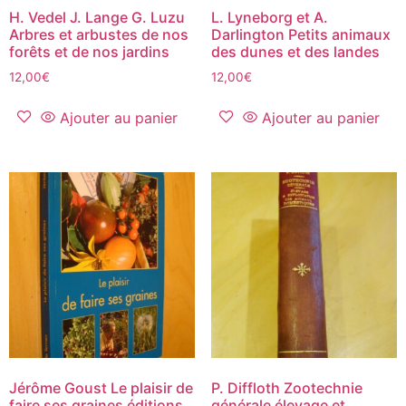
H. Vedel J. Lange G. Luzu
L. Lyneborg et A.
Arbres et arbustes de nos
Darlington Petits animaux
forêts et de nos jardins
des dunes et des landes
12,00
€
12,00
€
Ajouter au panier
Ajouter au panier
Jérôme Goust Le plaisir de
P. Diffloth Zootechnie
faire ses graines éditions
générale élevage et