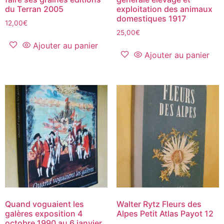
du Terran 2005
exploitation des animaux
domestiques 1917
12,00
€
25,00
€
Ajouter au panier
Ajouter au panier
Quand voguaient les
Walter Rytz Fleurs des
galères exposition 4
Alpes Petit Atlas Payot 12
octobre 1990 au 6 janvier