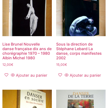
Lise Brunel Nouvelle
Sous la direction de
danse française dix ans de
Stéphane Lebard La
chorégraphie 1970 – 1980
danse, corps manifestes
Albin Michel 1980
2002
12,00
€
15,00
€
Ajouter au panier
Ajouter au panier