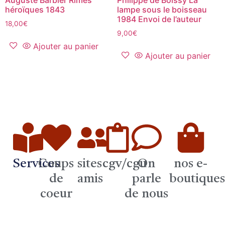
héroïques 1843
lampe sous le boisseau
1984 Envoi de l’auteur
18,00
€
9,00
€
Ajouter au panier
Ajouter au panier
Services
Coups
sites
cgv/cgu
On
nos e-
de
amis
parle
boutique
coeur
de nous