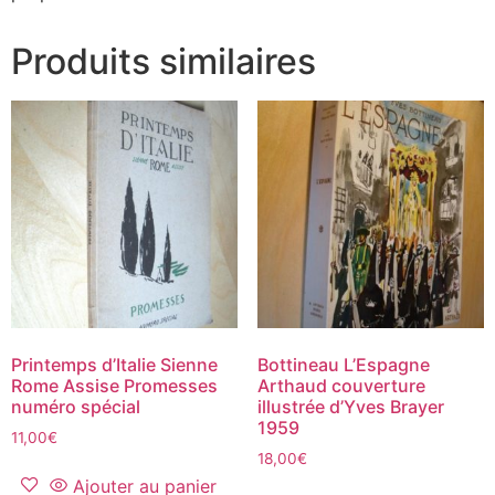
Produits similaires
‎Printemps d’Italie Sienne
Bottineau L’Espagne
Rome Assise Promesses
Arthaud couverture
numéro spécial
illustrée d’Yves Brayer
1959
11,00
€
18,00
€
Ajouter au panier