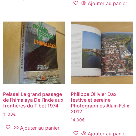
Ajouter au panier
Peissel Le grand passage
Philippe Ollivier Dax
de l’himalaya De l’Inde aux
festive et sereine
frontières du Tibet 1974
Photographies Alain Félix
2012
11,00
€
14,00
€
Ajouter au panier
Ajouter au panier