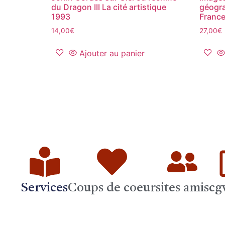
du Dragon III La cité artistique
géogra
1993
France
14,00
€
27,00
€
Ajouter au panier
Services
Coups de coeur
sites amis
cg