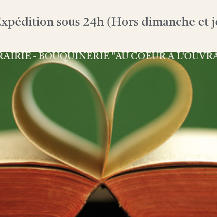
xpédition sous 24h (Hors dimanche et jo
RAIRIE - BOUQUINERIE "AU COEUR À L'OUVR