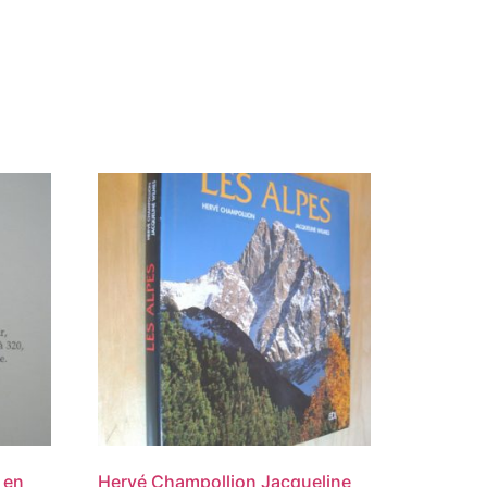
 en
Hervé Champollion Jacqueline