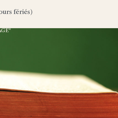
urs fériés)
AGE"