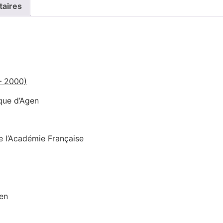
taires
 – 2000)
que d’Agen
e l’Académie Française
gen