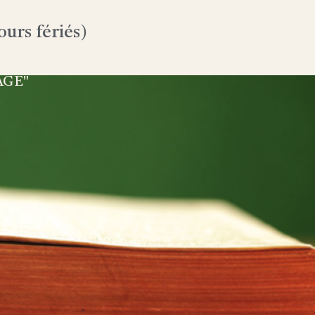
urs fériés)
AGE"