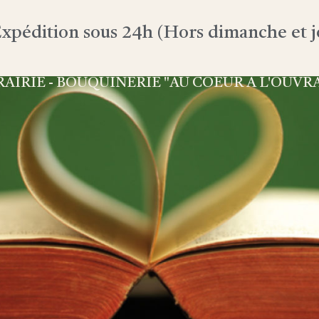
xpédition sous 24h (Hors dimanche et jo
RAIRIE - BOUQUINERIE "AU COEUR À L'OUVR