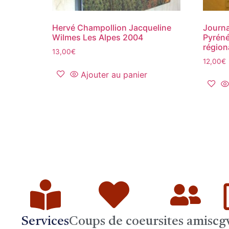
Hervé Champollion Jacqueline
Journa
Wilmes Les Alpes 2004
Pyréné
région
13,00
€
12,00
€
Ajouter au panier
Services
Coups de coeur
sites amis
cg