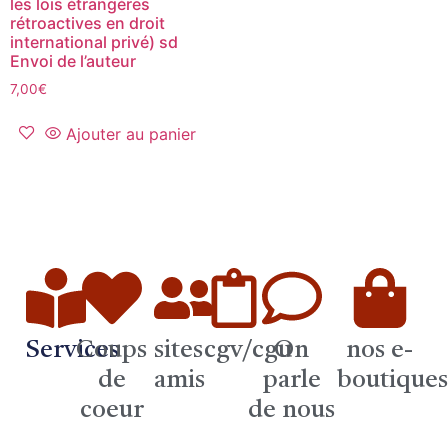
les lois étrangères
rétroactives en droit
international privé) sd
Envoi de l’auteur
7,00
€
Ajouter au panier
Services
Coups
sites
cgv/cgu
On
nos e-
de
amis
parle
boutique
coeur
de nous