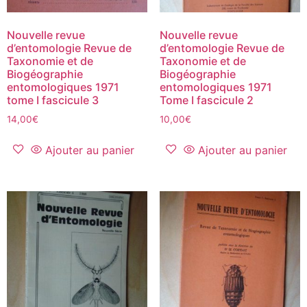
Nouvelle revue
Nouvelle revue
d’entomologie Revue de
d’entomologie Revue de
Taxonomie et de
Taxonomie et de
Biogéographie
Biogéographie
entomologiques 1971
entomologiques 1971
tome I fascicule 3
Tome I fascicule 2
14,00
€
10,00
€
Ajouter au panier
Ajouter au panier