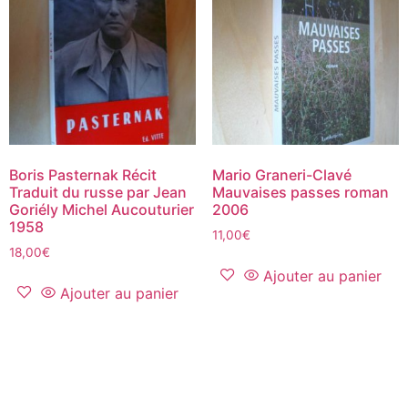
Boris Pasternak Récit
Mario Graneri-Clavé
Traduit du russe par Jean
Mauvaises passes roman
Goriély Michel Aucouturier
2006
1958
11,00
€
18,00
€
Ajouter au panier
Ajouter au panier