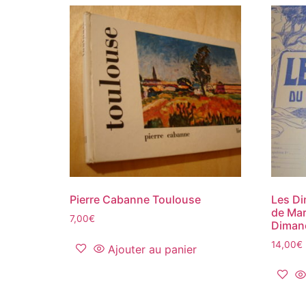
Pierre Cabanne Toulouse
Les D
de Mar
7,00
€
Dimanc
14,00
€
Ajouter au panier