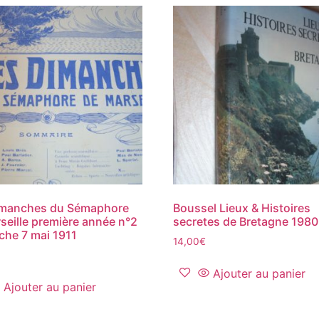
imanches du Sémaphore
Boussel Lieux & Histoires
seille première année n°2
secretes de Bretagne 1980
he 7 mai 1911
14,00
€
Ajouter au panier
Ajouter au panier