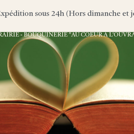
xpédition sous 24h (Hors dimanche et jo
RAIRIE - BOUQUINERIE "AU COEUR À L'OUVR