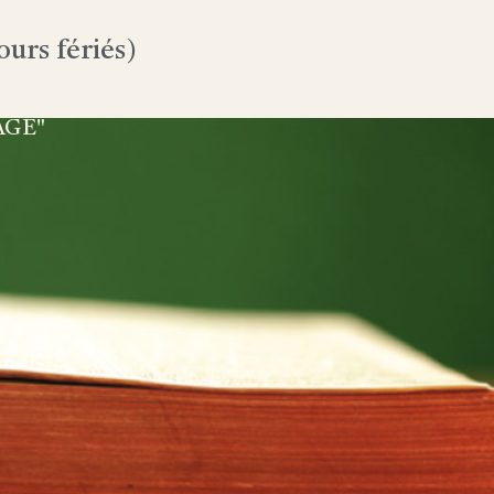
urs fériés)
AGE"