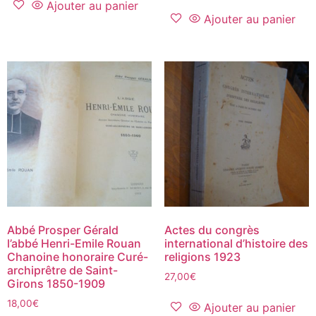
Ajouter au panier
Ajouter au panier
Abbé Prosper Gérald
Actes du congrès
l’abbé Henri-Emile Rouan
international d’histoire des
Chanoine honoraire Curé-
religions 1923
archiprêtre de Saint-
27,00
€
Girons 1850-1909
18,00
€
Ajouter au panier