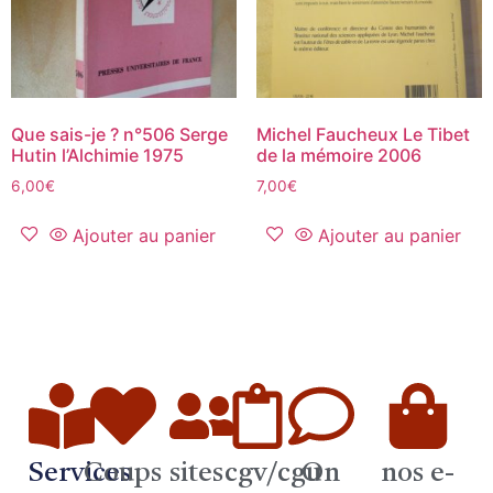
Que sais-je ? n°506 Serge
Michel Faucheux Le Tibet
Hutin l’Alchimie 1975
de la mémoire 2006
6,00
€
7,00
€
Ajouter au panier
Ajouter au panier
Services
Coups
sites
cgv/cgu
On
nos e-