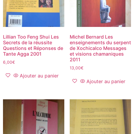
Lillian Too Feng Shui Les
Michel Bernard Les
Secrets de la réussite
enseignements du serpent
Questions et Réponses de
de Xochicalco Messages
Tante Agga 2001
et visions chamaniques
2011
6,00
€
13,00
€
Ajouter au panier
Ajouter au panier