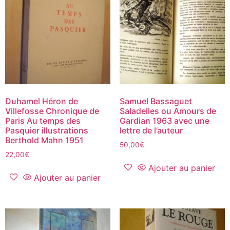
Duhamel Héron de
Samuel Bassaguet
Villefosse Chronique de
Saladelles ou Amours de
Paris Au temps des
Gardian 1963 avec une
Pasquier illustrations
lettre de l’auteur
Berthold Mahn 1951
50,00
€
22,00
€
Ajouter au panier
Ajouter au panier