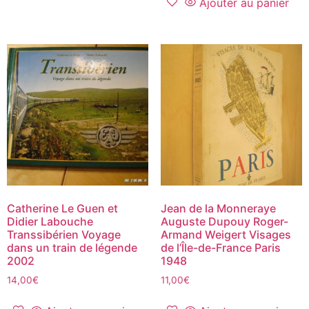
Ajouter au panier
Catherine Le Guen et
Jean de la Monneraye
Didier Labouche
Auguste Dupouy Roger-
Transsibérien Voyage
Armand Weigert Visages
dans un train de légende
de l’Île-de-France Paris
2002
1948
14,00
€
11,00
€