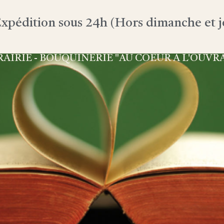
xpédition sous 24h (Hors dimanche et jo
RAIRIE - BOUQUINERIE "AU COEUR À L'OUVR