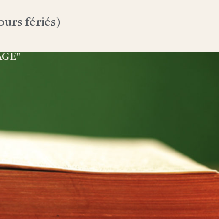
urs fériés)
AGE"