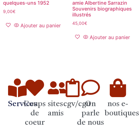
quelques-uns 1952
amie Albertine Sarrazin
Souvenirs biographiques
9,00
€
illustrés
45,00
€
Ajouter au panier
Ajouter au panier
Services
Coups
sites
cgv/cgu
On
nos e-
de
amis
parle
boutique
coeur
de nous