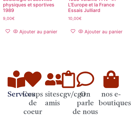
physiques et sportives
L’Europe et la France
1989
Essais Julliard
9,00
€
10,00
€
Ajouter au panier
Ajouter au panier
Services
Coups
sites
cgv/cgu
On
nos e-
de
amis
parle
boutique
coeur
de nous