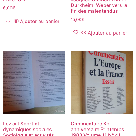
Durkheim, Weber vers la
6,00
€
fin des malentendus
15,00
€
Ajouter au panier
Ajouter au panier
Leziart Sport et
Commentaire Xe
dynamiques sociales
anniversaire Printemps
Sociologie et activités
1988 Volume 11 N° 41