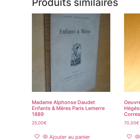
Produits similaires
Madame Alphonse Daudet
Oeuvre
Enfants & Mères Paris Lemerre
Hégés
1889
Corre
25,00
€
70,00
€
Ajouter au panier