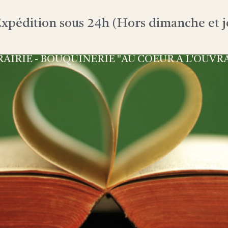
xpédition sous 24h (Hors dimanche et jo
RAIRIE - BOUQUINERIE "AU COEUR À L'OUVR