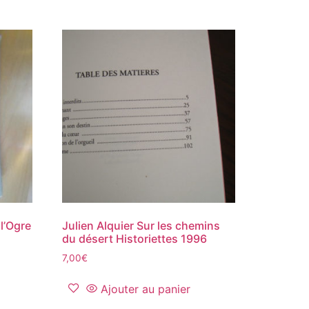
l’Ogre
Julien Alquier Sur les chemins
du désert Historiettes 1996
7,00
€
Ajouter au panier