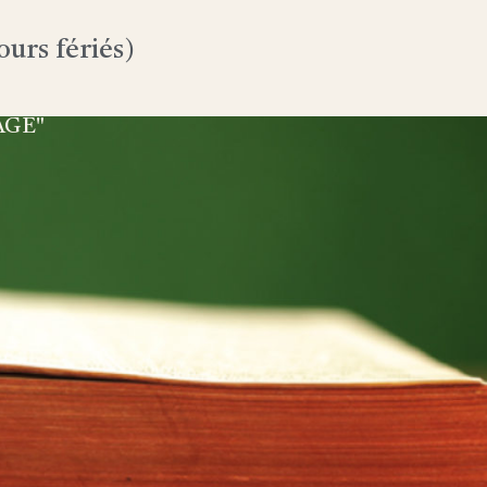
urs fériés)
AGE"