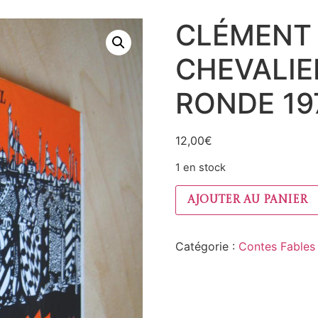
CLÉMENT 
CHEVALIE
RONDE 19
12,00
€
1 en stock
Ajouter au panier
Catégorie :
Contes Fables