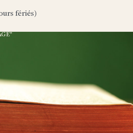
urs fériés)
AGE"