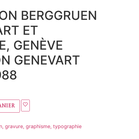
ION BERGGRUEN
ART ET
RE, GENÈVE
ON GENEVART
988
anier
in, gravure, graphisme, typographie