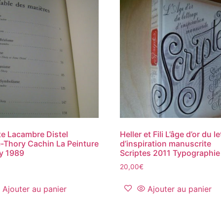
te Lacambre Distel
Heller et Fili L’âge d’or du l
-Thory Cachin La Peinture
d’inspiration manuscrite
y 1989
Scriptes 2011 Typographie
20,00
€
Ajouter au panier
Ajouter au panier