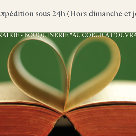
xpédition sous 24h (Hors dimanche et jo
RAIRIE - BOUQUINERIE "AU COEUR À L'OUVR