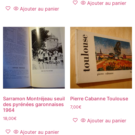
Ajouter au panier
Ajouter au panier
Sarramon Montréjeau seuil
Pierre Cabanne Toulouse
des pyrénées garonnaises
7,00
€
1964
18,00
€
Ajouter au panier
Ajouter au panier