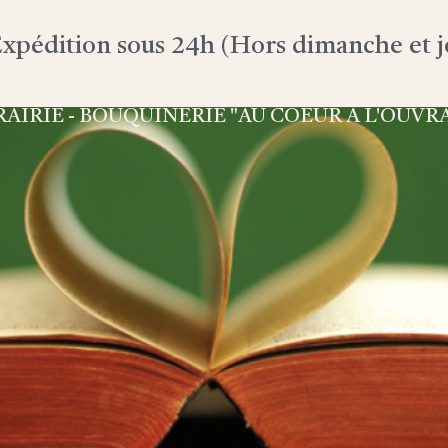
xpédition sous 24h (Hors dimanche et jo
RAIRIE - BOUQUINERIE "AU COEUR À L'OUVR