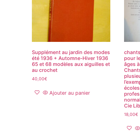
Supplément au jardin des modes
chants
été 1936 + Automne-Hiver 1936
pour l
65 et 68 modèles aux aiguilles et
âges à 
au crochet
Chants
plusie
40,00
€
l’exem
écoles
Ajouter au panier
profes
normal
Cie Li
18,00
€