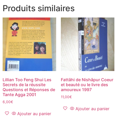
Produits similaires
Lillian Too Feng Shui Les
Fattâhi de Nishâpur Coeur
Secrets de la réussite
et beauté ou le livre des
Questions et Réponses de
amoureux 1997
Tante Agga 2001
11,00
€
6,00
€
Ajouter au panier
Ajouter au panier