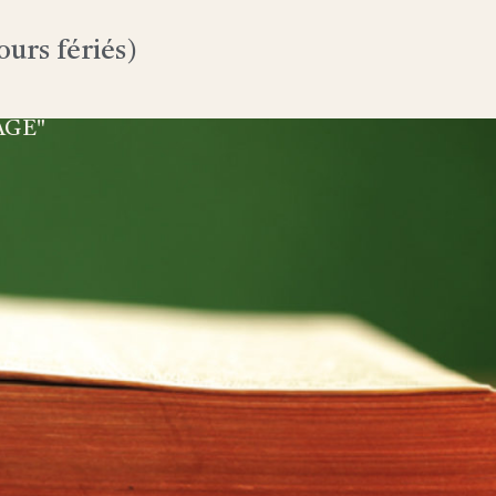
urs fériés)
AGE"