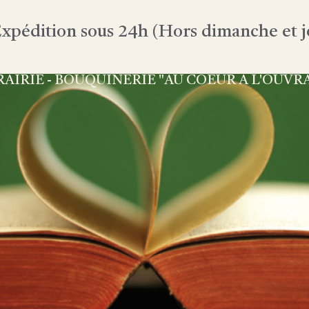
xpédition sous 24h (Hors dimanche et jo
RAIRIE - BOUQUINERIE "AU COEUR À L'OUVR