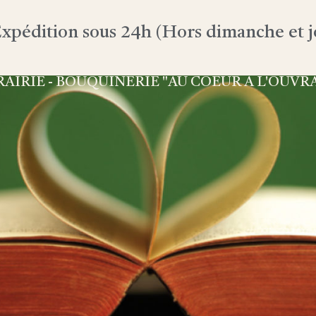
xpédition sous 24h (Hors dimanche et jo
RAIRIE - BOUQUINERIE "AU COEUR À L'OUVR