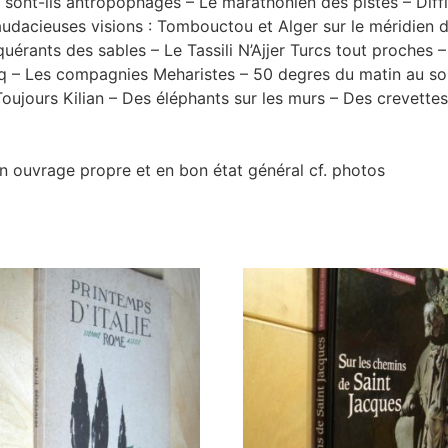
ns sont-ils antropophages – Le marathonien des pistes – Diff
audacieuses visions : Tombouctou et Alger sur le méridien d
ants des sables – Le Tassili N’Ajjer Turcs tout proches – L
q – Les compagnies Meharistes – 50 degres du matin au soi
 Toujours Kilian – Des éléphants sur les murs – Des crevette
n ouvrage propre et en bon état général cf. photos