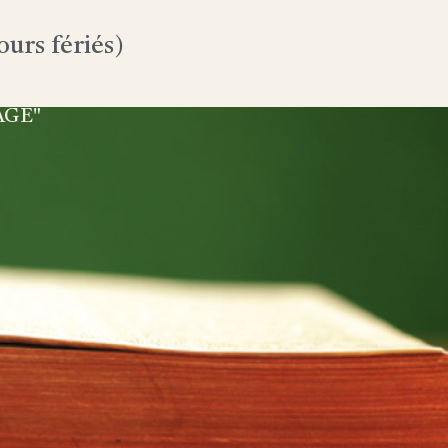
urs fériés)
AGE"