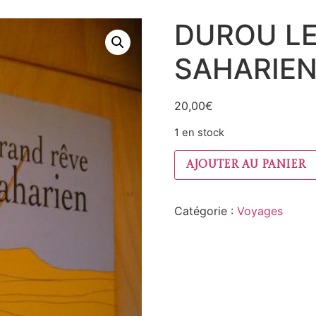
DUROU LE
SAHARIEN
20,00
€
1 en stock
Ajouter au panier
Catégorie :
Voyages