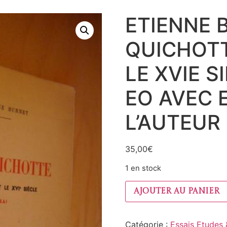
ETIENNE 
QUICHOTT
LE XVIE S
EO AVEC 
L’AUTEUR
35,00
€
1 en stock
Ajouter au panier
Catégorie :
Essais Etudes &