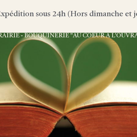
xpédition sous 24h (Hors dimanche et jo
RAIRIE - BOUQUINERIE "AU COEUR À L'OUVR