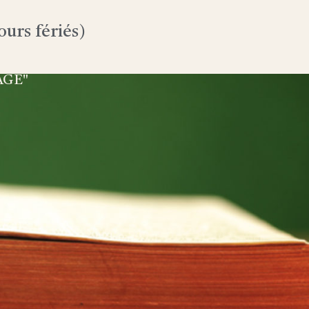
urs fériés)
AGE"