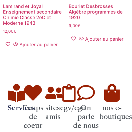
Lamirand et Joyal
Bourlet Desbrosses
Enseignement secondaire
Algèbre programmes de
Chimie Classe 2eC et
1920
Moderne 1943
9,00
€
12,00
€
Ajouter au panier
Ajouter au panier
Services
Coups
sites
cgv/cgu
On
nos e-
de
amis
parle
boutique
coeur
de nous