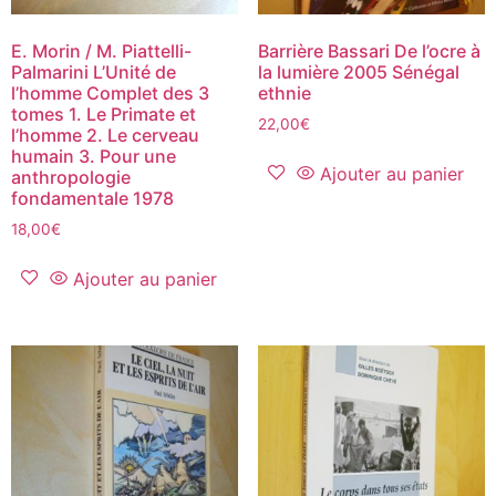
E. Morin / M. Piattelli-
Barrière Bassari De l’ocre à
Palmarini L’Unité de
la lumière 2005 Sénégal
l’homme Complet des 3
ethnie
tomes 1. Le Primate et
22,00
€
l’homme 2. Le cerveau
humain 3. Pour une
Ajouter au panier
anthropologie
fondamentale 1978
18,00
€
Ajouter au panier