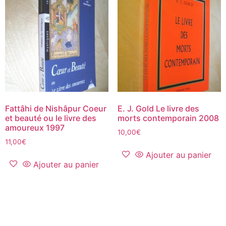
Fattâhi de Nishâpur Coeur
E. J. Gold Le livre des
et beauté ou le livre des
morts contemporain 2008
amoureux 1997
10,00
€
11,00
€
Ajouter au panier
Ajouter au panier