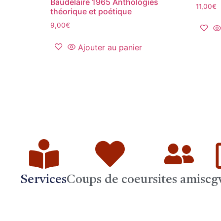
Baudelaire 1965 Anthologies
11,00
€
théorique et poétique
9,00
€
Ajouter au panier
Services
Coups de coeur
sites amis
cg