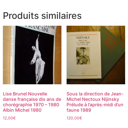
Produits similaires
Lise Brunel Nouvelle
Sous la direction de Jean-
danse française dix ans de
Michel Nectoux Nijinsky
chorégraphie 1970 – 1980
Prélude à l’après-midi d’un
Albin Michel 1980
faune 1989
12,00
€
120,00
€