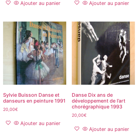
Ajouter au panier
Ajouter au panier
Sylvie Buisson Danse et
Danse Dix ans de
danseurs en peinture 1991
développement de l’art
chorégraphique 1993
20,00
€
20,00
€
Ajouter au panier
Ajouter au panier