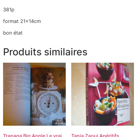
381p
format 21x14cm
bon état
Produits similaires
Trapaga Big Apple Le vrai
Tania Zaoui Apéritifs