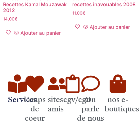
Recettes Kamal Mouzawak
recettes inavouables 2008
2012
11,00
€
14,00
€
Ajouter au panier
Ajouter au panier
Services
Coups
sites
cgv/cgu
On
nos e-
de
amis
parle
boutique
coeur
de nous