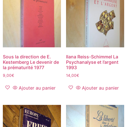
Sous la direction de E.
Ilana Reiss-Schimmel La
Kestemberg Le devenir de
Psychanalyse et l’argent
la prématurité 1977
1993
9,00
€
14,00
€
Ajouter au panier
Ajouter au panier