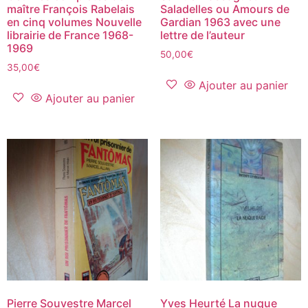
maître François Rabelais
Saladelles ou Amours de
en cinq volumes‎ Nouvelle
Gardian 1963 avec une
librairie de France 1968-
lettre de l’auteur
1969
50,00
€
35,00
€
Ajouter au panier
Ajouter au panier
Pierre Souvestre Marcel
Yves Heurté La nuque