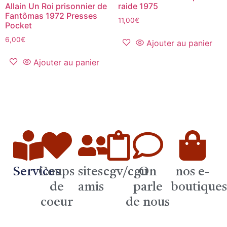
Allain Un Roi prisonnier de
raide 1975
Fantômas 1972 Presses
11,00
€
Pocket
6,00
€
Ajouter au panier
Ajouter au panier
Services
Coups
sites
cgv/cgu
On
nos e-
de
amis
parle
boutique
coeur
de nous