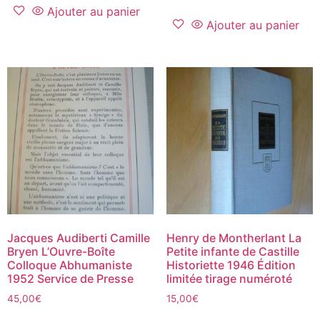
Ajouter au panier
Ajouter au panier
Jacques Audiberti Camille
Henry de Montherlant La
Bryen L’Ouvre-Boîte
Petite infante de Castille
Colloque Abhumaniste
Historiette 1946 Édition
1952 Service de Presse
limitée tirage numéroté
45,00
€
15,00
€