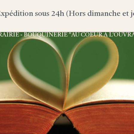
xpédition sous 24h (Hors dimanche et jo
RAIRIE - BOUQUINERIE "AU COEUR À L'OUVR