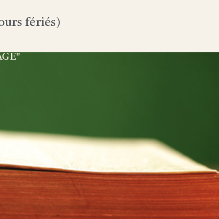
urs fériés)
AGE"