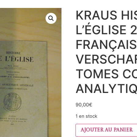
KRAUS HI
L’ÉGLISE 
FRANÇAIS
VERSCHAF
TOMES CO
ANALYTI
90,00
€
1 en stock
Ajouter au panier