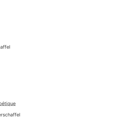
affel
abétique
erschaffel