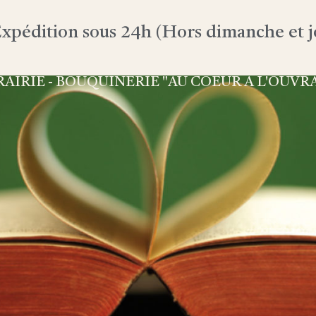
xpédition sous 24h (Hors dimanche et jo
RAIRIE - BOUQUINERIE "AU COEUR À L'OUVR