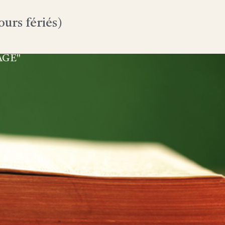
urs fériés)
AGE"