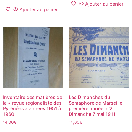
Ajouter au panier
Ajouter au panier
Inventaire des matières de
Les Dimanches du
la « revue régionaliste des
Sémaphore de Marseille
Pyrénées » années 1951 à
première année n°2
1960
Dimanche 7 mai 1911
14,00
€
14,00
€