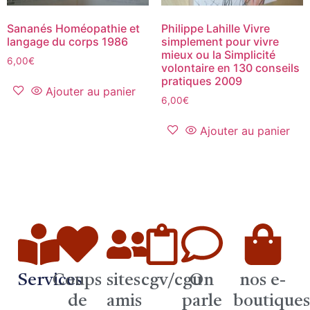
Sananés Homéopathie et
Philippe Lahille Vivre
langage du corps 1986
simplement pour vivre
mieux ou la Simplicité
6,00
€
volontaire en 130 conseils
pratiques 2009
Ajouter au panier
6,00
€
Ajouter au panier
Services
Coups
sites
cgv/cgu
On
nos e-
de
amis
parle
boutique