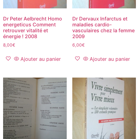
Dr Peter Aelbrecht Homo
Dr Dervaux Infarctus et
energeticus Comment
maladies cardio-
retrouver vitalité et
vasculaires chez la femme
énergie ! 2008
2009
8,00
€
6,00
€
Ajouter au panier
Ajouter au panier