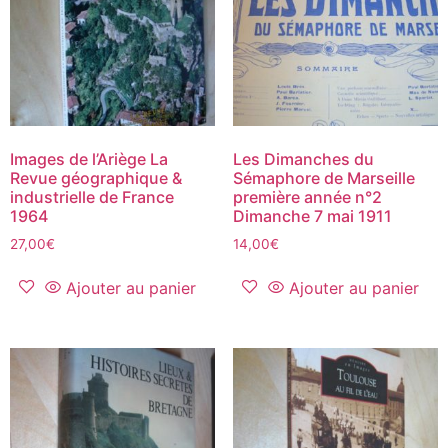
Images de l’Ariège La
Les Dimanches du
Revue géographique &
Sémaphore de Marseille
industrielle de France
première année n°2
1964
Dimanche 7 mai 1911
27,00
€
14,00
€
Ajouter au panier
Ajouter au panier