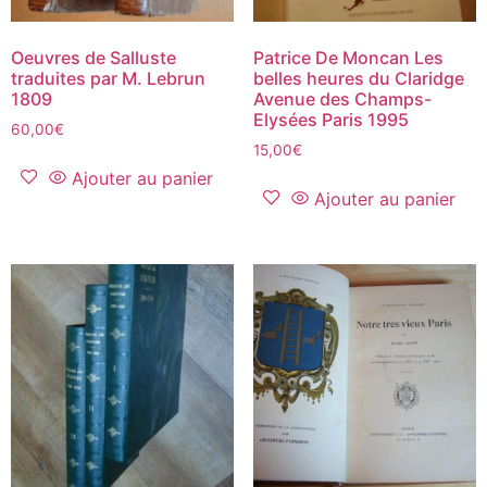
Oeuvres de Salluste
Patrice De Moncan Les
traduites par M. Lebrun
belles heures du Claridge
1809
Avenue des Champs-
Elysées Paris 1995
60,00
€
15,00
€
Ajouter au panier
Ajouter au panier