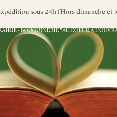
xpédition sous 24h (Hors dimanche et jo
RAIRIE - BOUQUINERIE "AU COEUR À L'OUVR