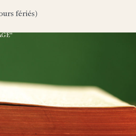
urs fériés)
AGE"