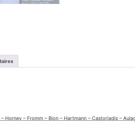
taires
h – Horney – Fromm – Bion – Hartmann – Castoriadis – Aulag