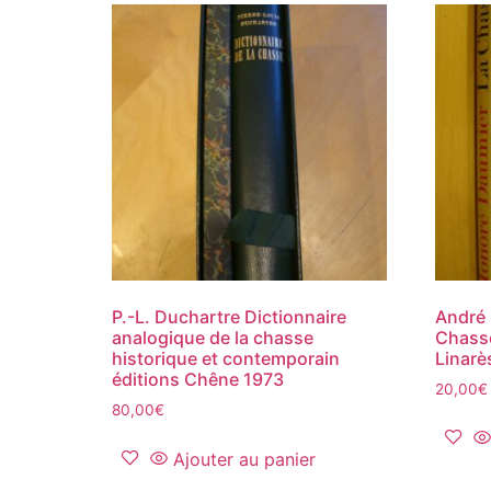
P.-L. Duchartre Dictionnaire
André 
analogique de la chasse
Chasse
historique et contemporain
Linarè
éditions Chêne 1973
20,00
€
80,00
€
Ajouter au panier