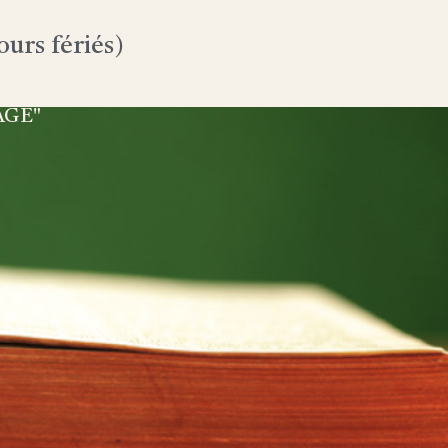
urs fériés)
AGE"