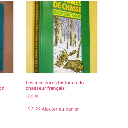
Les meilleures histoires du
ion
chasseur français
12,00
€
Ajouter au panier