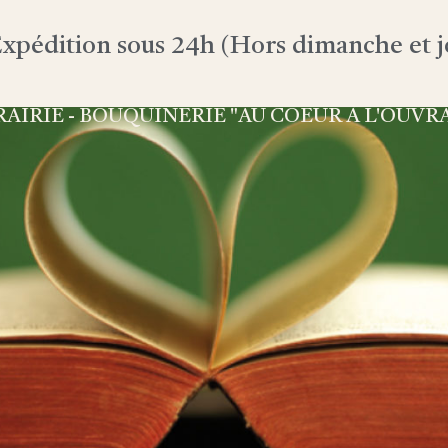
xpédition sous 24h (Hors dimanche et jo
RAIRIE - BOUQUINERIE "AU COEUR À L'OUVR