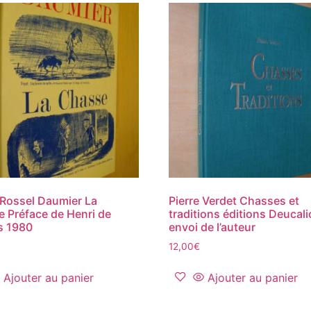
Rossel Daumier La
Pierre Verdet Chasses et
 Préface de Henri de
traditions éditions Deucal
s 1980
envoi de l’auteur
12,00
€
Ajouter au panier
Ajouter au panier