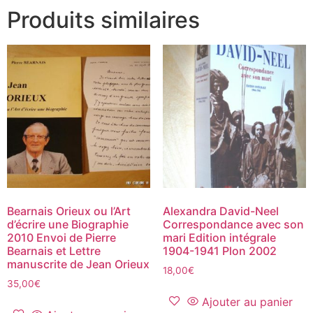
Produits similaires
Bearnais Orieux ou l’Art
Alexandra David-Neel
d’écrire une Biographie
Correspondance avec son
2010 Envoi de Pierre
mari Edition intégrale
Bearnais et Lettre
1904-1941 Plon 2002
manuscrite de Jean Orieux
18,00
€
35,00
€
Ajouter au panier