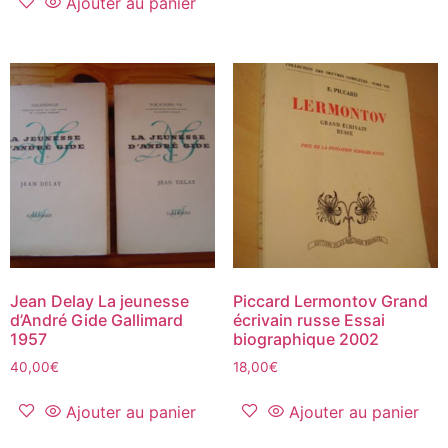
Ajouter au panier
Jean Delay La jeunesse
Piccard Lermontov Grand
d’André Gide Gallimard
écrivain russe Essai
1957
biographique 2002
40,00
€
18,00
€
Ajouter au panier
Ajouter au panier