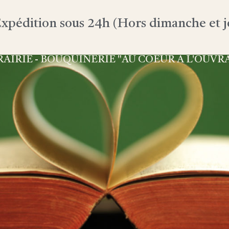
xpédition sous 24h (Hors dimanche et jo
RAIRIE - BOUQUINERIE "AU COEUR À L'OUVR