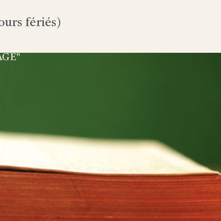
urs fériés)
AGE"