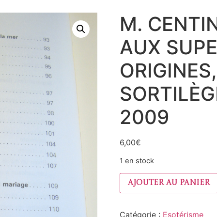
M. CENTIN
AUX SUPE
ORIGINES,
SORTILÈG
2009
6,00
€
1 en stock
Ajouter au panier
Catégorie :
Esotérisme