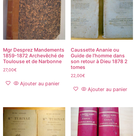
Mgr Desprez Mandements
Caussette Ananie ou
1859-1872 Archevêché de
Guide de l’homme dans
Toulouse et de Narbonne
son retour à Dieu 1878 2
tomes
27,00
€
22,00
€
Ajouter au panier
Ajouter au panier