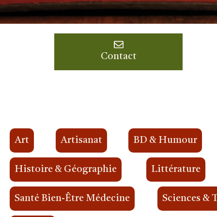
Contact
Art
Artisanat
BD & Humour
Histoire & Géographie
Littérature
Santé Bien-Être Médecine
Sciences & 