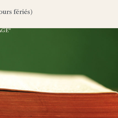
urs fériés)
AGE"