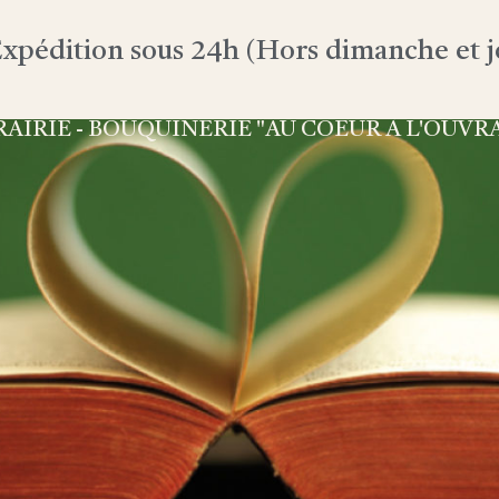
xpédition sous 24h (Hors dimanche et jo
RAIRIE - BOUQUINERIE "AU COEUR À L'OUVR