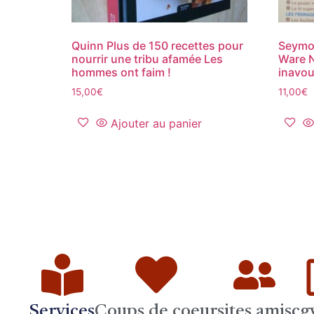
Quinn Plus de 150 recettes pour
Seymou
nourrir une tribu afamée Les
Ware N
hommes ont faim !
inavo
15,00
€
11,00
€
Ajouter au panier
Services
Coups de coeur
sites amis
cg