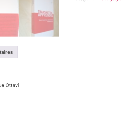
taires
ue Ottavi