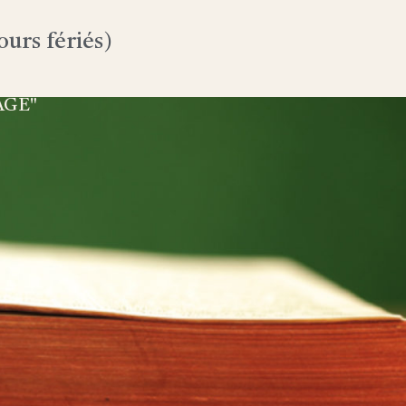
urs fériés)
AGE"