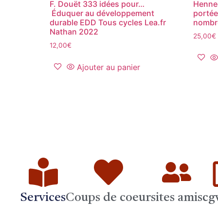
F. Douët 333 idées pour…
Henneq
Éduquer au développement
portée
durable EDD Tous cycles Lea.fr
nombre
Nathan 2022
25,00
€
12,00
€
Ajouter au panier
Services
Coups de coeur
sites amis
cg