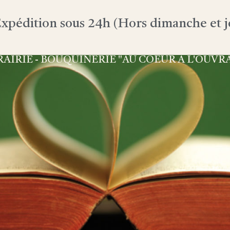
xpédition sous 24h (Hors dimanche et jo
RAIRIE - BOUQUINERIE "AU COEUR À L'OUVR